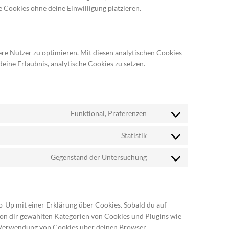
 Cookies ohne deine Einwilligung platzieren.
re Nutzer zu optimieren. Mit diesen analytischen Cookies
eine Erlaubnis, analytische Cookies zu setzen.
Funktional, Präferenzen
Consent
to
Statistik
service
Consent
wordpress
to
Gegenstand der Untersuchung
service
Consent
google-
to
analytics
service
sonstiges
p-Up mit einer Erklärung über Cookies. Sobald du auf
e von dir gewählten Kategorien von Cookies und Plugins wie
e Verwendung von Cookies über deinen Browser