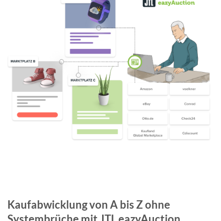
Kaufabwicklung von A bis Z ohne
Systembrüche mit JTL eazyAuction