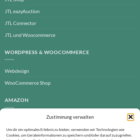
JTL eazyAuction
JTL Connector
JTL und Woocommerce
WORDPRESS & WOOCOMMERCE
Webdesign
WooCommerce Shop
AMAZON
Zustimmung verwalten
Amazon Agentur
Um dir ein optimales Erlebnis zu bieten, verwenden wir Technologien wie
Cookies, um Geräteinformationen zu speichern und/oder darauf zuzugreifen.
HOSTING