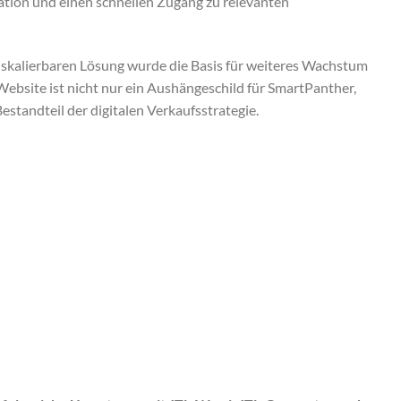
ation und einen schnellen Zugang zu relevanten
 skalierbaren Lösung wurde die Basis für weiteres Wachstum
ebsite ist nicht nur ein Aushängeschild für SmartPanther,
estandteil der digitalen Verkaufsstrategie.